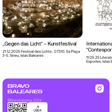
„Gegen das Licht“ – Kunstfestival
Internation
“Contespor
21.12.2025 Festival des Lichts , 07510, Sa Plaça
3-5, Sineu, Islas Baleares
11.05.25 Literat
Esporles, Islas
BRAVO
BALEARES
©Bravobaleares 2024
ÜBER