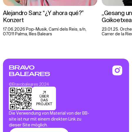
Alejandro Sanz “¿Y ahora qué?”
„Gesang un
Konzert
Goikoetxea
17.06.2026 Pop-Musik, Camí dels Reis, s/n,
23.01.25. Orch
07011 Palma, Illes Balears
Carrer de la Rie
BRAVO
BALEARES
©Bravobaleares 2024
ÜBER
DAS
PROJEKT
Die Verwendung von Material von der BB-
site ist nur mit einem direkten Link zu
dieser Site möglich.