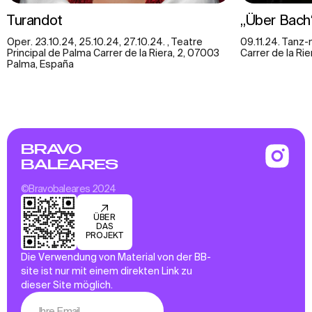
Turandot
„Über Bach
Oper. 23.10.24, 25.10.24, 27.10.24. , Teatre
09.11.24. Tanz-
Principal de Palma Carrer de la Riera, 2, 07003
Carrer de la Rie
Palma, España
BRAVO
BALEARES
©Bravobaleares 2024
ÜBER
DAS
PROJEKT
Die Verwendung von Material von der BB-
site ist nur mit einem direkten Link zu
dieser Site möglich.