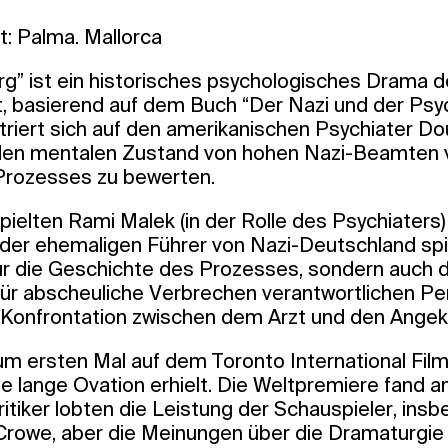
t: Palma. Mallorca
rg” ist ein historisches psychologisches Drama 
, basierend auf dem Buch “Der Nazi und der Psyc
iert sich auf den amerikanischen Psychiater Dou
 den mentalen Zustand von hohen Nazi-Beamten 
Prozesses zu bewerten.
pielten Rami Malek (in der Rolle des Psychiaters)
 der ehemaligen Führer von Nazi-Deutschland spie
nur die Geschichte des Prozesses, sondern auch 
für abscheuliche Verbrechen verantwortlichen Pe
Konfrontation zwischen dem Arzt und den Angek
m ersten Mal auf dem Toronto International Film 
ne lange Ovation erhielt. Die Weltpremiere fand
ritiker lobten die Leistung der Schauspieler, ins
rowe, aber die Meinungen über die Dramaturgie