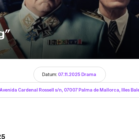
g”
Datum:
07.11.2025 Drama
Avenida Cardenal Rossell s/n, 07007 Palma de Mallorca, Illes Bal
25