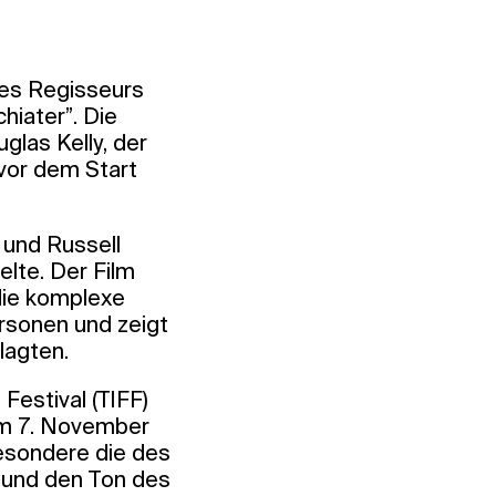
des Regisseurs
hiater”. Die
glas Kelly, der
vor dem Start
 und Russell
lte. Der Film
die komplexe
rsonen und zeigt
lagten.
Festival (TIFF)
 am 7. November
besondere die des
 und den Ton des