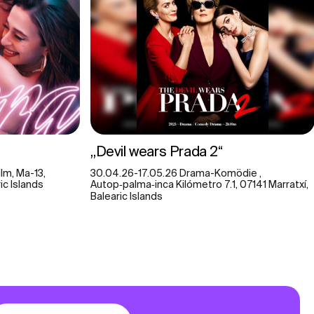
„Devil wears Prada 2“
lm, Ma-13,
30.04.26-17.05.26 Drama-Komödie ,
ic Islands
Autop‑palma‑inca Kilómetro 7.1, 07141 Marratxí,
Balearic Islands