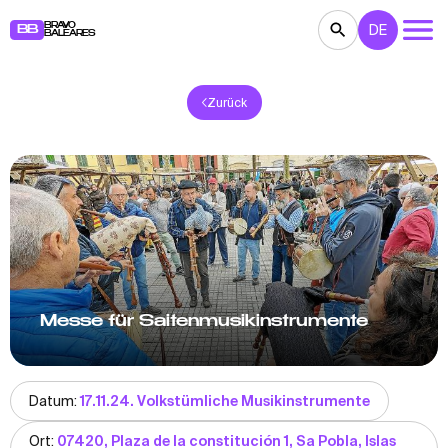
BRAVO
DE
BB
BALEARES
Zurück
KONZERTE
THEATER
KINO
AUSSTELLUNGEN
FESTE
SPORT
RESTAURANTS
MÄRKTE
PARTEIEN
FÜR KINDER
BB NOTE
Messe für Saitenmusikinstrumente
Datum:
17.11.24. Volkstümliche Musikinstrumente
Ort:
07420, Plaza de la constitución 1, Sa Pobla, Islas