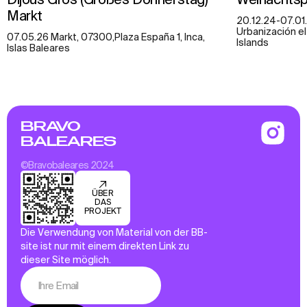
Markt
20.12.24-07.01
Urbanización el 
07.05.26 Markt, 07300,Plaza España 1, Inca,
Islands
Islas Baleares
BRAVO
BALEARES
©Bravobaleares 2024
ÜBER
DAS
PROJEKT
Die Verwendung von Material von der BB-
site ist nur mit einem direkten Link zu
dieser Site möglich.