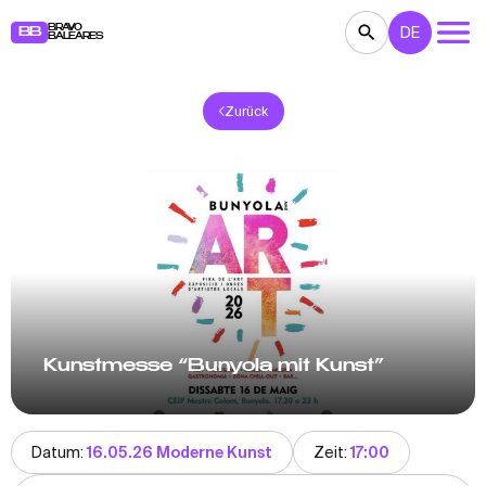
BRAVO
DE
BB
BALEARES
Zurück
KONZERTE
THEATER
KINO
AUSSTELLUNGEN
FESTE
SPORT
RESTAURANTS
MÄRKTE
PARTEIEN
FÜR KINDER
BB NOTE
Kunstmesse “Bunyola mit Kunst”
Datum:
16.05.26 Moderne Kunst
Zeit:
17:00