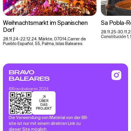
Weihnachtsmarkt im Spanischen
Sa Pobla-
Dorf
28.11.25-30.11.
Constitución 1, 
28.11.24-22.12.24. Märkte, 07014,Carrer de
Pueblo Español, 55, Palma, Islas Baleares
BRAVO
BALEARES
©Bravobaleares 2024
ÜBER
DAS
PROJEKT
Die Verwendung von Material von der BB-
site ist nur mit einem direkten Link zu
dieser Site möglich.