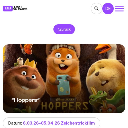
BRAVO
DE
BB
BALEARES
Zurück
KONZERTE
THEATER
KINO
AUSSTELLUNGEN
FESTE
SPORT
RESTAURANTS
MÄRKTE
PARTEIEN
FÜR KINDER
BB NOTE
“Hoppers”
Datum:
6.03.26-05.04.26 Zeichentrickfilm