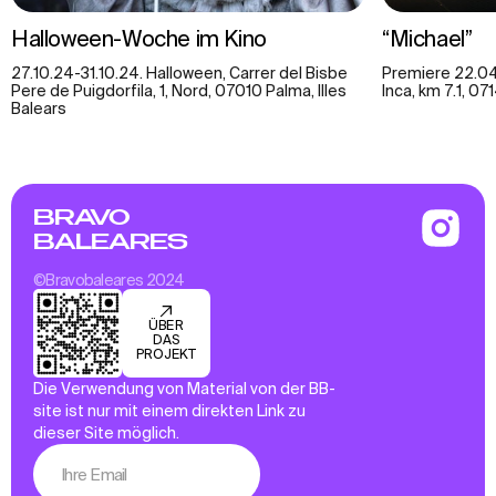
Halloween-Woche im Kino
“Michael”
27.10.24-31.10.24. Halloween, Carrer del Bisbe
Premiere 22.04
Pere de Puigdorfila, 1, Nord, 07010 Palma, Illes
Inca, km 7.1, 07
Balears
BRAVO
BALEARES
©Bravobaleares 2024
ÜBER
DAS
PROJEKT
Die Verwendung von Material von der BB-
site ist nur mit einem direkten Link zu
dieser Site möglich.