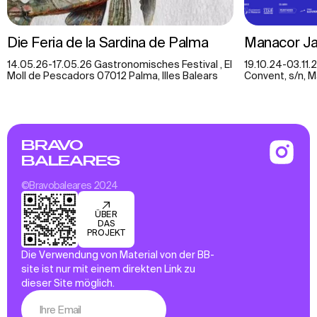
Die Feria de la Sardina de Palma
Manacor Ja
14.05.26-17.05.26 Gastronomisches Festival , El
19.10.24-03.11.
Moll de Pescadors 07012 Palma, Illes Balears
Convent, s/n, M
BRAVO
BALEARES
©Bravobaleares 2024
ÜBER
DAS
PROJEKT
Die Verwendung von Material von der BB-
site ist nur mit einem direkten Link zu
dieser Site möglich.