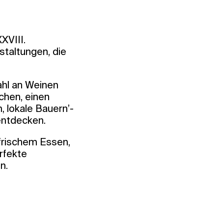
XVIII.
staltungen, die
ahl an Weinen
chen, einen
 lokale Bauern’-
entdecken.
 frischem Essen,
rfekte
n.