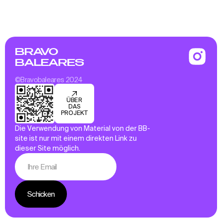
BRAVO
BALEARES
©Bravobaleares 2024
ÜBER
DAS
PROJEKT
Die Verwendung von Material von der BB-
site ist nur mit einem direkten Link zu
dieser Site möglich.