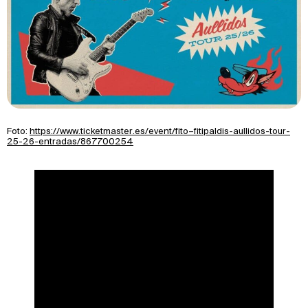
Foto:
https://www.ticketmaster.es/event/fito–fitipaldis-aullidos-tour-
25-26-entradas/867700254