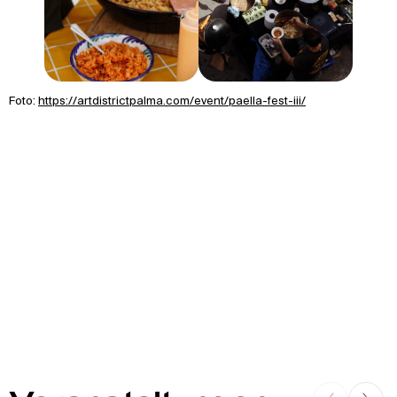
Foto:
https://artdistrictpalma.com/event/paella-fest-iii/