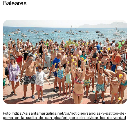
Baleares
Foto:
https://ajsantamargalida.net/ca/noticies/sandias-y-patitos-de-
goma-en-la-suelta-de-can-picafort-pero-sin-olvidar-los-de-verdad