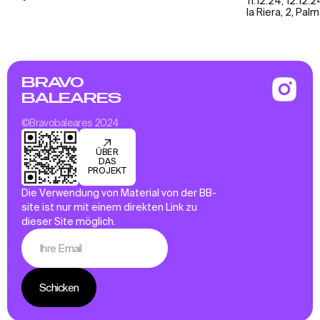
11.12.24, 12.12
la Riera, 2, Pal
BRAVO
BALEARES
©Bravobaleares 2024
ÜBER
DAS
PROJEKT
Die Verwendung von Material von der BB-
site ist nur mit einem direkten Link zu
dieser Site möglich.