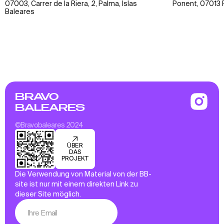
07003, Carrer de la Riera, 2, Palma, Islas
Ponent, 07013 P
Baleares
BRAVO
BALEARES
©Bravobaleares 2024
ÜBER
DAS
PROJEKT
Die Verwendung von Material von der BB-
site ist nur mit einem direkten Link zu
dieser Site möglich.