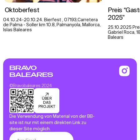
Oktoberfest
Preis “Gast
2025”
04.10.24-20.10.24. Bierfest , 07193,Carretera
de Palma - Soller km 10.8, Palmanyola, Mallorca,
25.10.2025 Pre
Islas Baleares
Gabriel Roca, 1
Balears
BRAVO
BALEARES
©Bravobaleares 2024
ÜBER
DAS
PROJEKT
Die Verwendung von Material von der BB-
site ist nur mit einem direkten Link zu
dieser Site möglich.