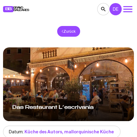
BRAVO
DE
BB
BALEARES
Zurück
KONZERTE
THEATER
KINO
AUSSTELLUNGEN
FESTE
SPORT
RESTAURANTS
MÄRKTE
PARTEIEN
FÜR KINDER
BB NOTE
Das Restaurant L’escrivania
Datum:
Küche des Autors, mallorquinische Küche