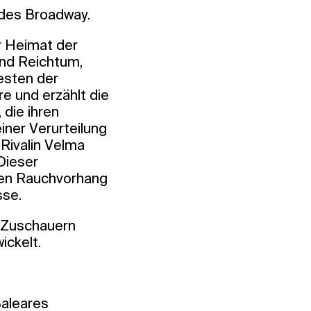
 des Broadway.
r Heimat der
und Reichtum,
besten der
re und erzählt die
 die ihren
iner Verurteilung
 Rivalin Velma
 Dieser
inen Rauchvorhang
sse.
n Zuschauern
ickelt.
Baleares