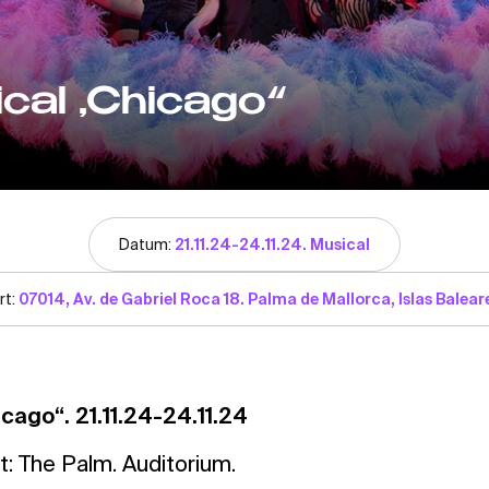
cal „Chicago“
Datum:
21.11.24-24.11.24. Musical
rt:
07014, Av. de Gabriel Roca 18. Palma de Mallorca, Islas Balear
cago“. 21.11.24-24.11.24
: The Palm. Auditorium.