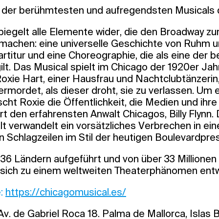
s der berühmtesten und aufregendsten Musicals
piegelt alle Elemente wider, die den Broadway zu
machen: eine universelle Geschichte von Ruhm 
rtitur und eine Choreographie, die als eine der 
lt. Das Musical spielt im Chicago der 1920er Jah
xie Hart, einer Hausfrau und Nachtclubtänzerin,
ermordet, als dieser droht, sie zu verlassen. Um e
cht Roxie die Öffentlichkeit, die Medien und ihre
rt den erfahrensten Anwalt Chicagos, Billy Flynn.
t verwandelt ein vorsätzliches Verbrechen in e
n Schlagzeilen im Stil der heutigen Boulevardpre
 36 Ländern aufgeführt und von über 33 Millione
sich zu einem weltweiten Theaterphänomen entw
e:
https://chicagomusical.es/
v. de Gabriel Roca 18. Palma de Mallorca, Islas 