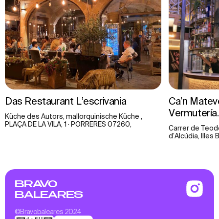
Das Restaurant L’escrivania
Ca’n Matev
Vermutería.
Küche des Autors, mallorquinische Küche ,
PLAÇA DE LA VILA, 1 · PORRERES 07260,
Carrer de Teod
d’Alcúdia, Illes 
BRAVO
BALEARES
©Bravobaleares 2024