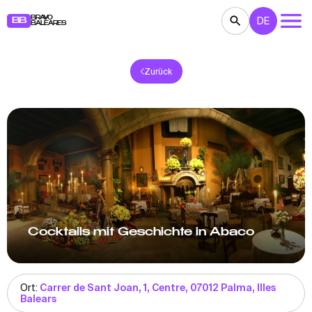
BRAVO
DE
BB
BALEARES
Zurück
KONZERTE
THEATER
KINO
AUSSTELLUNGEN
FESTE
SPORT
RESTAURANTS
MÄRKTE
PARTEIEN
FÜR KINDER
BB NOTE
Cocktails mit Geschichte in Abaco
Ort:
Carrer de Sant Joan, 1, Centre, 07012 Palma, Illes
Balears