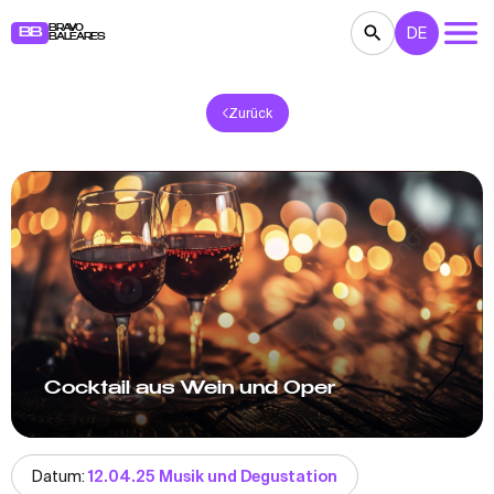
BRAVO
DE
BB
BALEARES
Zurück
KONZERTE
THEATER
KINO
AUSSTELLUNGEN
FESTE
SPORT
RESTAURANTS
MÄRKTE
PARTEIEN
FÜR KINDER
BB NOTE
Cocktail aus Wein und Oper
Datum:
12.04.25 Musik und Degustation