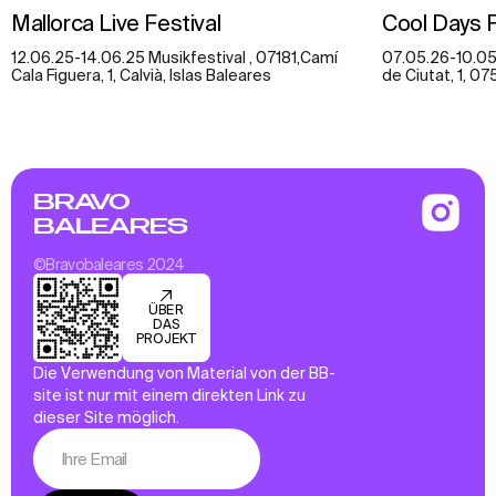
Mallorca Live Festival
Cool Days F
12.06.25-14.06.25 Musikfestival , 07181,Camí
07.05.26-10.05.
Cala Figuera, 1, Calvià, Islas Baleares
de Ciutat, 1, 07
BRAVO
BALEARES
©Bravobaleares 2024
ÜBER
DAS
PROJEKT
Die Verwendung von Material von der BB-
site ist nur mit einem direkten Link zu
dieser Site möglich.