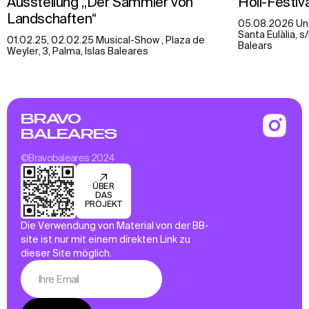
Ausstellung „Der Sammler von
Holi-Festiv
Landschaften“
05.08.2026 Unt
Santa Eulàlia, s
01.02.25, 02.02.25 Musical-Show , Plaza de
Balears
Weyler, 3, Palma, Islas Baleares
BRAVO
BALEARES
©Bravobaleares 2024
ÜBER
DAS
PROJEKT
Die Verwendung von Material von der BB-
site ist nur mit einem direkten Link zu
dieser Site möglich.