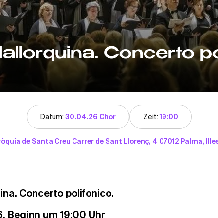
allorquina. Concerto po
Datum:
30.04.26 Chor
Zeit:
19:00
òquia de Santa Creu Carrer de Sant Llorenç, 4 07012 Palma, Ille
ina. Concerto polifonico.
. Beginn um 19:00 Uhr