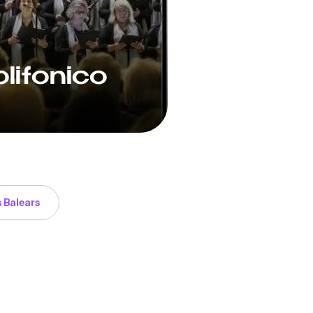
lifonico
s Balears