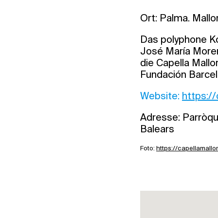
Ort: Palma. Mallo
Das polyphone Ko
José María Moreno
die Capella Mallo
Fundación Barcel
Website:
https:/
Adresse: Parròqui
Balears
Foto:
https://capellamall