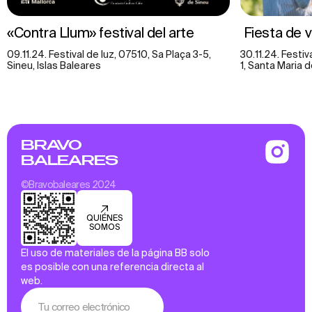
«Contra Llum» festival del arte
Fiesta de v
09.11.24. Festival de luz, 07510, Sa Plaça 3-5,
30.11.24. Festiv
Sineu, Islas Baleares
1, Santa Maria 
BRAVO
BALEARES
©Bravobaleares 2024
QUIÉNES
SOMOS
El uso de materiales de la página BB solo
es posible con una referencia directa al
web.