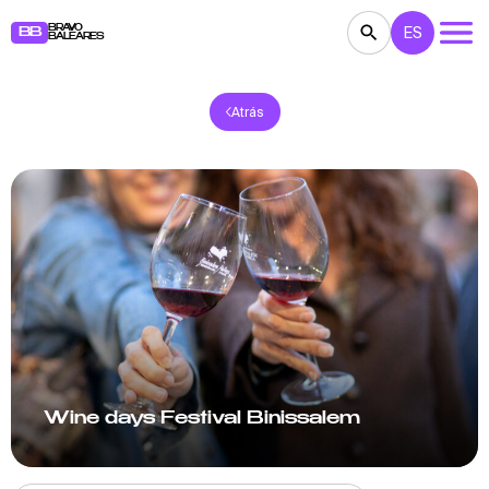
BRAVO
ES
BB
BALEARES
Atrás
CONCIERTOS
TEATRO
CINE
EXPOSICIONES
FESTIVALES
DEPORTE
RESTAURANTES
MERCADILLOS
FIESTAS
PARA NIÑOS
BB NOTE
Wine days Festival Binissalem