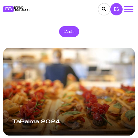
BRAVO
ES
BB
BALEARES
Atrás
CONCIERTOS
TEATRO
CINE
EXPOSICIONES
FESTIVALES
DEPORTE
RESTAURANTES
MERCADILLOS
FIESTAS
PARA NIÑOS
BB NOTE
TaPalma 2024