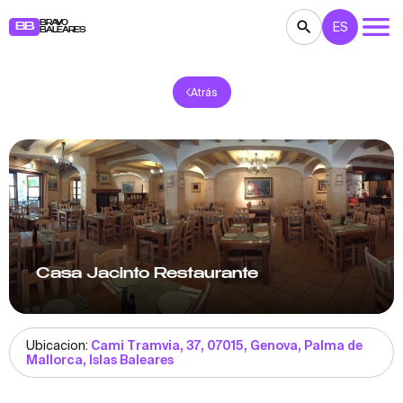
BRAVO
ES
BB
BALEARES
Atrás
CONCIERTOS
TEATRO
CINE
EXPOSICIONES
FESTIVALES
DEPORTE
RESTAURANTES
MERCADILLOS
FIESTAS
PARA NIÑOS
BB NOTE
Casa Jacinto Restaurante
Ubicacion:
Cami Tramvia, 37, 07015, Genova, Palma de
Mallorca, Islas Baleares