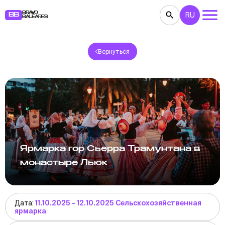
BRAVO
RU
BB
BALEARES
Вернуться
КОНЦЕРТЫ
ТЕАТР
КИНО
ВЫСТАВКИ
ФЕСТИВАЛИ
СПОРТ
РЕСТОРАНЫ
ЯРМАРКИ
ВЕЧЕРИНКИ
ДЕТЯМ
BB NOTE
Ярмарка гор Сьерра Трамунтана в
монастыре Льюк
Дата:
11.10.2025 - 12.10.2025 Сельскохозяйственная
ярмарка