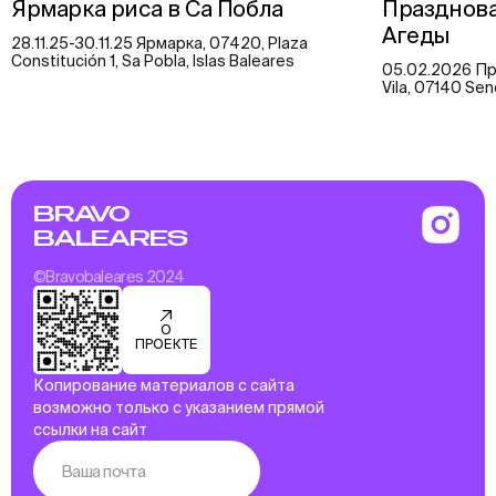
Ярмарка риса в Са Побла
Празднова
Агеды
28.11.25-30.11.25 Ярмарка, 07420, Plaza
Constitución 1, Sa Pobla, Islas Baleares
05.02.2026 Пра
Vila, 07140 Sen
BRAVO
BALEARES
©Bravobaleares 2024
О
ПРОЕКТЕ
Копирование материалов с сайта
возможно только с указанием прямой
ссылки на сайт