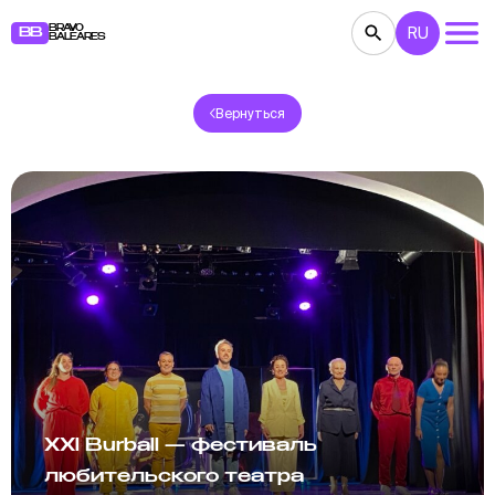
BRAVO
RU
BB
BALEARES
Вернуться
КОНЦЕРТЫ
ТЕАТР
КИНО
ВЫСТАВКИ
ФЕСТИВАЛИ
СПОРТ
РЕСТОРАНЫ
ЯРМАРКИ
ВЕЧЕРИНКИ
ДЕТЯМ
BB NOTE
XXl Burball — фестиваль
любительского театра