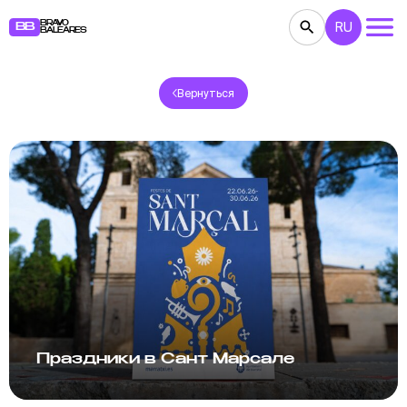
BRAVO
RU
BB
BALEARES
Вернуться
КОНЦЕРТЫ
ТЕАТР
КИНО
ВЫСТАВКИ
ФЕСТИВАЛИ
СПОРТ
РЕСТОРАНЫ
ЯРМАРКИ
ВЕЧЕРИНКИ
ДЕТЯМ
BB NOTE
Праздники в Сант Марсале