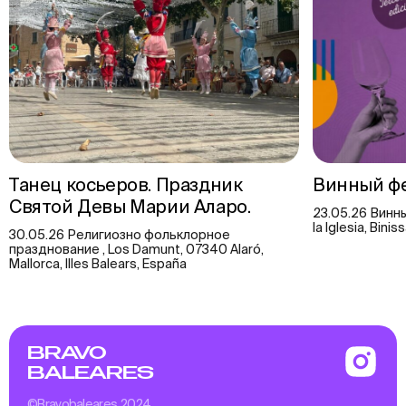
Танец косьеров. Праздник
Винный фе
Святой Девы Марии Аларо.
23.05.26 Винны
la Iglesia, Bini
30.05.26 Религиозно фольклорное
празднование , Los Damunt, 07340 Alaró,
Mallorca, Illes Balears, España
BRAVO
BALEARES
©Bravobaleares 2024