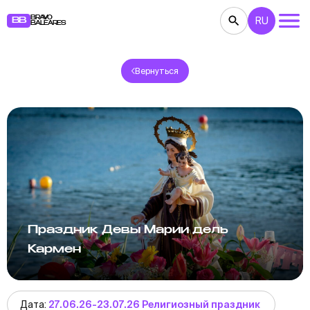
BRAVO
RU
BB
BALEARES
Вернуться
КОНЦЕРТЫ
ТЕАТР
КИНО
ВЫСТАВКИ
ФЕСТИВАЛИ
СПОРТ
РЕСТОРАНЫ
ЯРМАРКИ
ВЕЧЕРИНКИ
ДЕТЯМ
BB NOTE
Праздник Девы Марии дель
Кармен
Дата:
27.06.26-23.07.26 Религиозный праздник