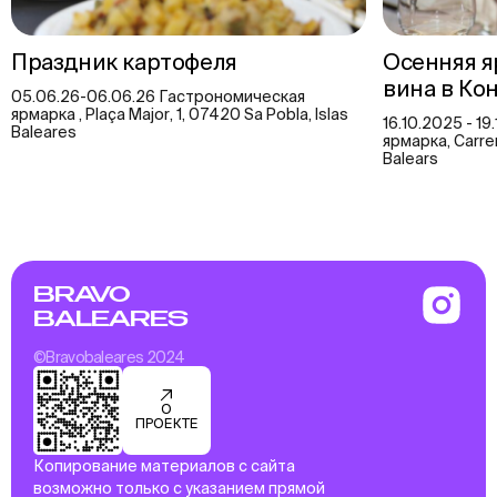
Праздник картофеля
Осенняя я
вина в Ко
05.06.26-06.06.26 Гастрономическая
ярмарка , Plaça Major, 1, 07420 Sa Pobla, Islas
16.10.2025 - 1
Baleares
ярмарка, Carrer 
Balears
BRAVO
BALEARES
©Bravobaleares 2024
О
ПРОЕКТЕ
Копирование материалов с сайта
возможно только с указанием прямой