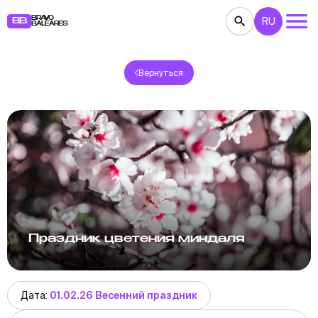
BRAVO
RU
BB
BALEARES
Вернуться
КОНЦЕРТЫ
ТЕАТР
КИНО
ВЫСТАВКИ
ФЕСТИВАЛИ
СПОРТ
РЕСТОРАНЫ
ЯРМАРКИ
ВЕЧЕРИНКИ
ДЕТЯМ
BB NOTE
Праздник цветения миндаля
Дата:
01.02.26 Весенний праздник