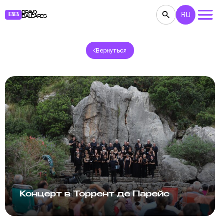
BRAVO
RU
BB
BALEARES
Вернуться
КОНЦЕРТЫ
ТЕАТР
КИНО
ВЫСТАВКИ
ФЕСТИВАЛИ
СПОРТ
РЕСТОРАНЫ
ЯРМАРКИ
ВЕЧЕРИНКИ
ДЕТЯМ
BB NOTE
Концерт в Торрент де Парейс