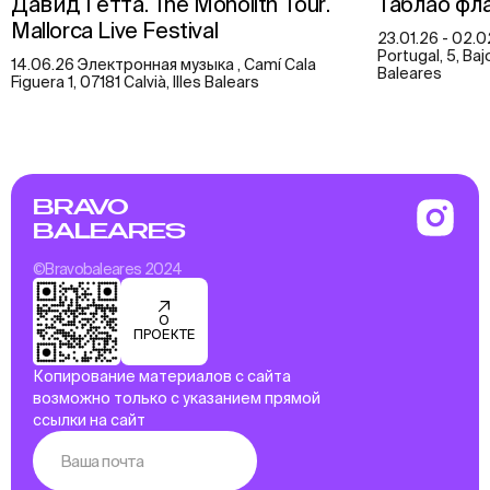
Давид Гетта. The Monolith Tour.
Таблао фл
Mallorca Live Festival
23.01.26 - 02.0
Portugal, 5, Baj
14.06.26 Электронная музыка , Camí Cala
Baleares
Figuera 1, 07181 Calvià, Illes Balears
BRAVO
BALEARES
©Bravobaleares 2024
О
ПРОЕКТЕ
Копирование материалов с сайта
возможно только с указанием прямой
ссылки на сайт