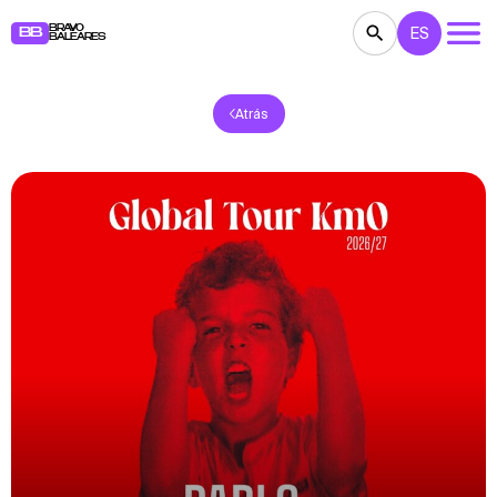
BRAVO
ES
BB
BALEARES
Atrás
CONCIERTOS
TEATRO
CINE
EXPOSICIONES
FESTIVALES
DEPORTE
RESTAURANTES
MERCADILLOS
FIESTAS
PARA NIÑOS
BB NOTE