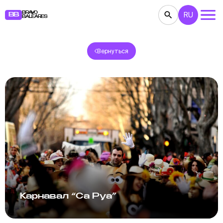
BRAVO
RU
BB
BALEARES
Вернуться
КОНЦЕРТЫ
ТЕАТР
КИНО
ВЫСТАВКИ
ФЕСТИВАЛИ
СПОРТ
РЕСТОРАНЫ
ЯРМАРКИ
ВЕЧЕРИНКИ
ДЕТЯМ
BB NOTE
Карнавал “Са Руа”