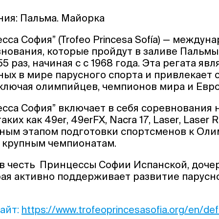
ния: Пальма. Майорка
са София” (Trofeo Princesa Sofía) — междун
нования, которые пройдут в заливе Пальмы
5 раз, начиная с с 1968 года. Эта регата яв
ых в мире парусного спорта и привлекает
ключая олимпийцев, чемпионов мира и Евр
сса София” включает в себя соревнования 
аких как 49er, 49erFX, Nacra 17, Laser, Laser R
жным этапом подготовки спортсменов к Ол
 крупным чемпионатам.
 в честь Принцессы Софии Испанской, доче
орая активно поддерживает развитие парусн
айт:
https://www.trofeoprincesasofia.org/en/def