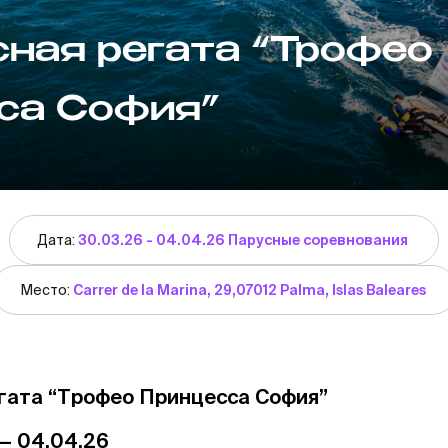
сная регата “Трофео
са София”
Дата:
30.03.26 - 04.04.26 Парусные соревнования
Место:
Carrer de la Marina, 29,07012 Palma, Islas Baleares
егата “Трофео Принцесса София”
 — 04.04.26