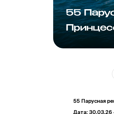
55 Пару
Принцес
55 Парусная р
Дата: 30.03.26