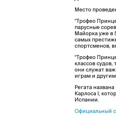
Место проведе
“Трофео Принцес
парусные сорев
Майорка уже в 5
самых престижн
спортсменов, в
“Трофео Принце
классов судов, т
они служат ва
играм и другим
Регата названа
Карлоса I, кот
Испании.
Официальный с