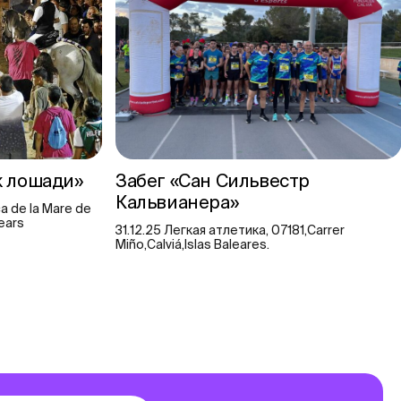
к лошади»
Забег «Сан Сильвестр
Кальвианера»
a de la Mare de
lears
31.12.25 Легкая атлетика, 07181,Carrer
Miño,Calviá,Islas Baleares.