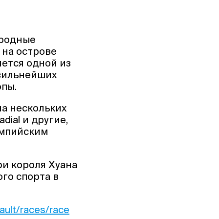
ародные
 на острове
ляется одной из
 сильнейших
опы.
на нескольких
adial и другие,
импийским
ри короля Хуана
ого спорта в
ault/races/race