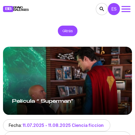
BRAVO
ES
BB
BALEARES
Atrás
CONCIERTOS
TEATRO
CINE
EXPOSICIONES
FESTIVALES
DEPORTE
RESTAURANTES
MERCADILLOS
FIESTAS
PARA NIÑOS
BB NOTE
Película “ Superman”
Fecha:
11.07.2025 - 11.08.2025 Ciencia ficcion