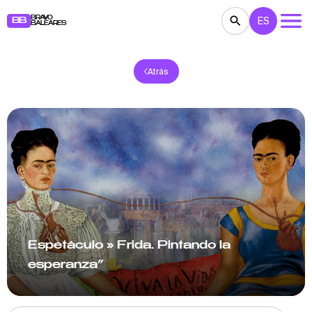
BRAVO
ES
BB
BALEARES
Atrás
CONCIERTOS
TEATRO
CINE
EXPOSICIONES
FESTIVALES
DEPORTE
RESTAURANTES
MERCADILLOS
FIESTAS
PARA NIÑOS
BB NOTE
Espetáculo » Frida. Pintando la
esperanza”