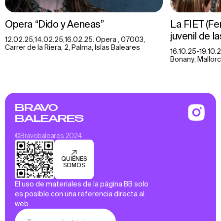
Opera “Dido y Aeneas”
La FIET (Fer
juvenil de l
12.02.25,14.02.25,16.02.25. Opera , 07003,
Carrer de la Riera, 2, Palma, Islas Baleares
16.10.25-19.10.
Bonany, Mallorc
BRAVO
BALEARES
©Bravobaleares 2024
QUIÉNES
SOMOS
El uso de materiales de la página BB solo
es posible con una referencia directa al
web.