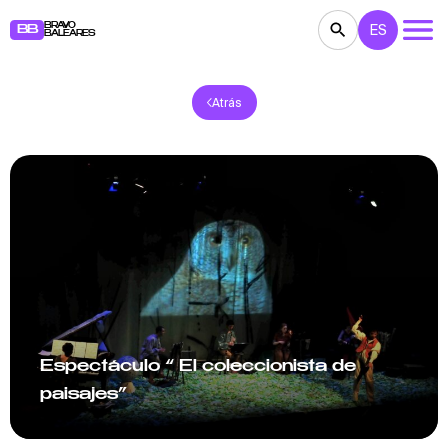
BRAVO
ES
BB
BALEARES
Atrás
CONCIERTOS
TEATRO
CINE
EXPOSICIONES
FESTIVALES
DEPORTE
RESTAURANTES
MERCADILLOS
FIESTAS
PARA NIÑOS
BB NOTE
Espectáculo “ El coleccionista de
paisajes”