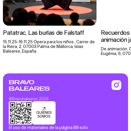
Patatrac. Las burlas de Falstaff
Recuerdos d
animación 
15.11.25-16.11.25 Opera para los niños , Carrer de
la Riera, 2, 07003 Palma de Mallorca, Islas
De animación. 
Baleares, España
Eugènia, 6, 070
BRAVO
BALEARES
©Bravobaleares 2024
QUIÉNES
SOMOS
El uso de materiales de la página BB solo