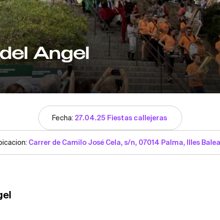
del Angel
Fecha:
27.04.25 Fiestas callejeras
bicacion:
Carrer de Camilo José Cela, s/n, 07014 Palma, Illes Bale
gel