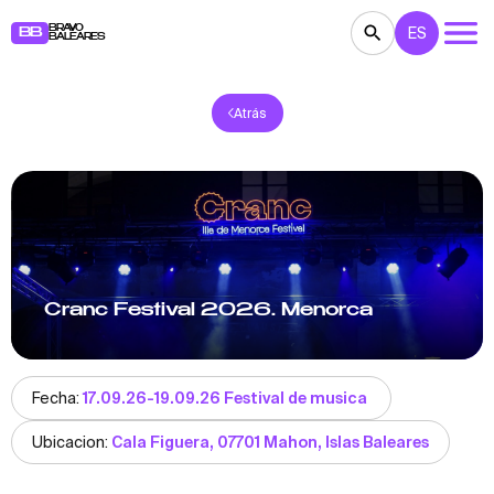
BRAVO
ES
BB
BALEARES
Atrás
CONCIERTOS
TEATRO
CINE
EXPOSICIONES
FESTIVALES
DEPORTE
RESTAURANTES
MERCADILLOS
FIESTAS
PARA NIÑOS
BB NOTE
Cranc Festival 2026. Menorca
Fecha:
17.09.26-19.09.26 Festival de musica
Ubicacion:
Cala Figuera, 07701 Mahon, Islas Baleares