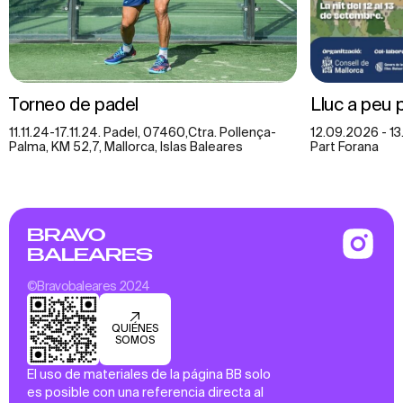
Torneo de padel
Lluc a peu 
11.11.24-17.11.24. Padel, 07460,Ctra. Pollença-
12.09.2026 - 13
Palma, KM 52,7, Mallorca, Islas Baleares
Part Forana
BRAVO
BALEARES
©Bravobaleares 2024
QUIÉNES
SOMOS
El uso de materiales de la página BB solo
es posible con una referencia directa al