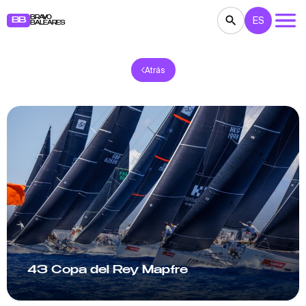
BRAVO
ES
BB
BALEARES
Atrás
CONCIERTOS
TEATRO
CINE
EXPOSICIONES
FESTIVALES
DEPORTE
RESTAURANTES
MERCADILLOS
FIESTAS
PARA NIÑOS
BB NOTE
43 Copa del Rey Mapfre