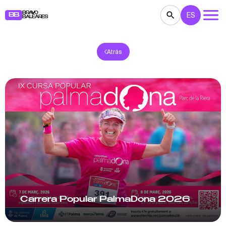
BRAVO
ES
BB
BALEARES
Atrás
CONCIERTOS
TEATRO
CINE
EXPOSICIONES
FESTIVALES
DEPORTE
RESTAURANTES
MERCADILLOS
FIESTAS
PARA NIÑOS
BB NOTE
Carrera Popular PalmaDona 2026