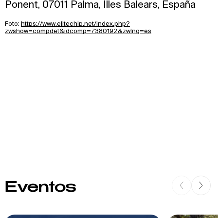
Ponent, 07011 Palma, Illes Balears, España
Foto:
https://www.elitechip.net/index.php?
zwshow=compdet&idcomp=7380192&zwlng=es
Eventos