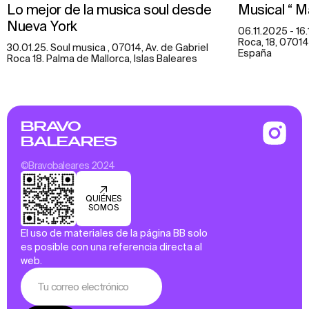
Lo mejor de la musica soul desde
Musical “ 
Nueva York
06.11.2025 - 16.
Roca, 18, 07014 
30.01.25. Soul musica , 07014, Av. de Gabriel
España
Roca 18. Palma de Mallorca, Islas Baleares
BRAVO
BALEARES
©Bravobaleares 2024
QUIÉNES
SOMOS
El uso de materiales de la página BB solo
es posible con una referencia directa al
web.