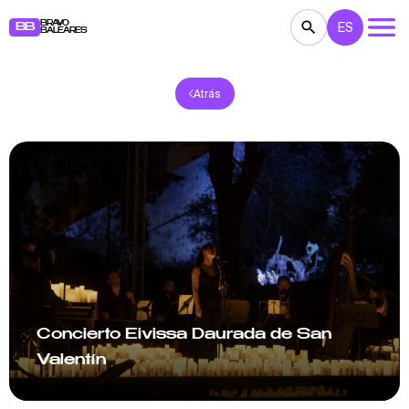
BRAVO
ES
BB
BALEARES
Atrás
CONCIERTOS
TEATRO
CINE
EXPOSICIONES
FESTIVALES
DEPORTE
RESTAURANTES
MERCADILLOS
FIESTAS
PARA NIÑOS
BB NOTE
Concierto Eivissa Daurada de San
Valentín