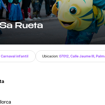
 Sa Rueta
 Carnaval infantil
Ubicacion:
07012, Calle Jaume III, Palm
eta
lorca