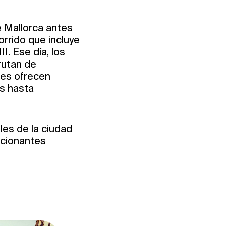
e Mallorca antes
orrido que incluye
II. Ese día, los
frutan de
res ofrecen
s hasta
lles de la ciudad
ocionantes