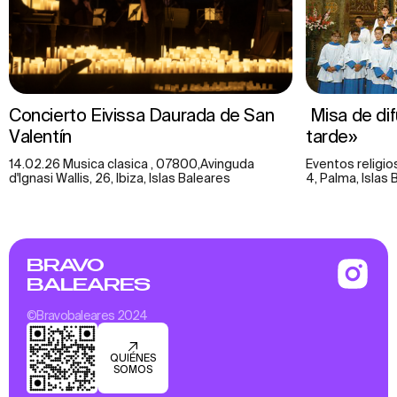
Concierto Eivissa Daurada de San
Misa de di
Valentín
tarde»
14.02.26 Musica clasica , 07800,Avinguda
Eventos religio
d'Ignasi Wallis, 26, Ibiza, Islas Baleares
4, Palma, Islas
BRAVO
BALEARES
©Bravobaleares 2024
QUIÉNES
SOMOS