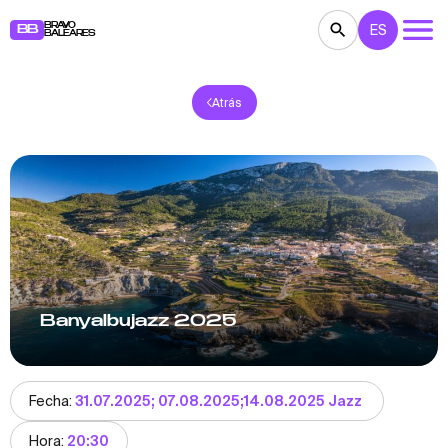
BRAVO
ES
BB
BALEARES
Atrás
CONCIERTOS
TEATRO
CINE
EXPOSICIONES
FESTIVALES
DEPORTE
RESTAURANTES
MERCADILLOS
FIESTAS
PARA NIÑOS
BB NOTE
Banyalbujazz 2025
Fecha:
31.07.2025; 07.08.2025;14.08.2025 Jazz
Hora:
20:30