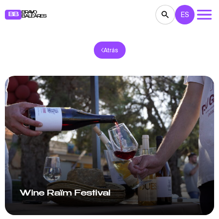
BRAVO
ES
BB
BALEARES
Atrás
CONCIERTOS
TEATRO
CINE
EXPOSICIONES
FESTIVALES
DEPORTE
RESTAURANTES
MERCADILLOS
FIESTAS
PARA NIÑOS
BB NOTE
Wine Raïm Festival