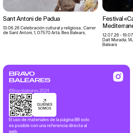
Sant Antoni de Padua
Festival «C
Mediterra
13.06.26 Celebración cultural y religiosa , Carrer
de Sant Antoni, 1, 07570 Artà, Illes Balears,
12.07.26 - 19.07
Dalt Murada, 1A
Balears
BRAVO
BALEARES
©Bravobaleares 2024
QUIÉNES
SOMOS
El uso de materiales de la página BB solo
es posible con una referencia directa al
web.