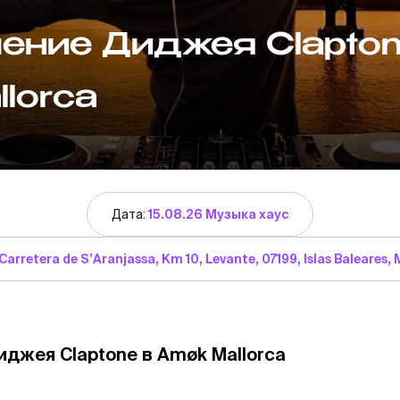
ение Диджея Clapton
llorca
Дата:
15.08.26 Музыка хаус
Carretera de S’Aranjassa, Km 10, Levante, 07199, Islas Baleares,
джея Claptone в Amøk Mallorca