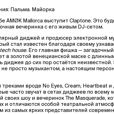
ния: Пальма. Майорка
убе AMØK Mallorca выступит Claptone. Это буд
очная вечеринка с его живым DJ-сетом.
улярный диджей и продюсер электронной м
рый стал известен благодаря своему узнав
tech house
. Его главная фишка — загадочный
ет в золотой венецианской маске с длинным
ть диджея до сих пор остаётся неизвестной.
e не просто музыкантом, а настоящим перс
 треками вроде No Eyes, Cream, Heartbeat и
рые часто звучат в сетах диджеев по всему 
й своих шоу и вечеринок The Masquerade, к
ах и отличаются особой театральной атмосф
м из самых ярких представителей современ