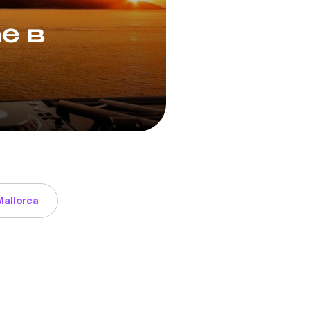
e в
 Mallorca