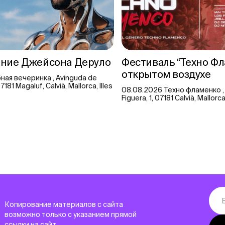
ение Джейсона Деруло
Фестиваль “Техно Фл
открытом воздухе
ная вечеринка , Avinguda de
 07181 Magaluf, Calvià, Mallorca, Illes
08.08.2026 Техно фламенко ,
Figuera, 1, 07181 Calvià, Mallorc
Копирование материалов с сайта
возможно только с указанием прямой
ссылки на сайт