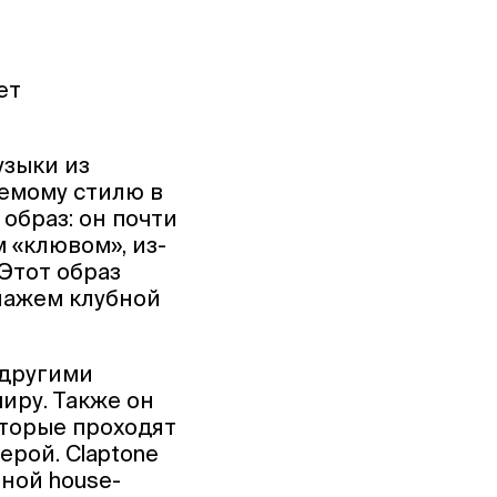
ет
узыки из
аемому стилю в
 образ: он почти
 «клювом», из-
 Этот образ
онажем клубной
 другими
миру. Также он
оторые проходят
ерой. Claptone
ной house-