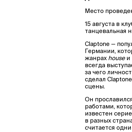
Место проведе
15 августа в кл
танцевальная н
Claptone — поп
Германии, кото
жанрах
house
и
всегда выступа
за чего личнос
сделал Clapton
сцены.
Он прославился
работами, кото
известен серие
в разных стран
считается одни