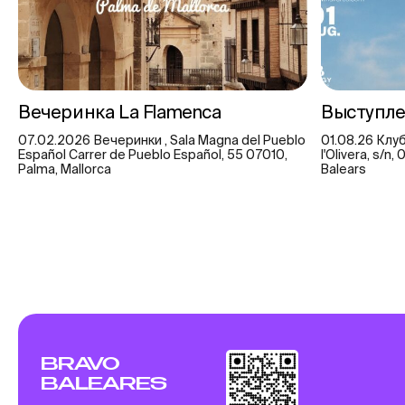
Вечеринка La Flamenca
Выступл
07.02.2026 Вечеринки , Sala Magna del Pueblo
01.08.26 Клуб
Español Carrer de Pueblo Español, 55 07010,
l'Olivera, s/n,
Palma, Mallorca
Balears
BRAVO
BALEARES