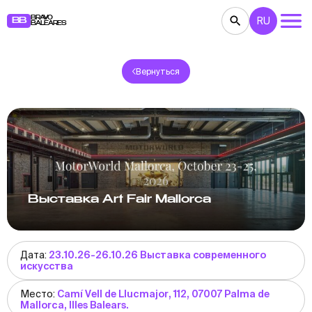
BRAVO
RU
BB
BALEARES
Вернуться
КОНЦЕРТЫ
ТЕАТР
КИНО
ВЫСТАВКИ
ФЕСТИВАЛИ
СПОРТ
РЕСТОРАНЫ
ЯРМАРКИ
ВЕЧЕРИНКИ
ДЕТЯМ
BB NOTE
Выставка Art Fair Mallorca
Дата:
23.10.26-26.10.26 Выставка современного
искусства
Место:
Camí Vell de Llucmajor, 112, 07007 Palma de
Mallorca, Illes Balears.