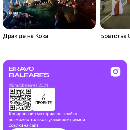
Драк де на Кока
Братства 
BRAVO
BALEARES
©Bravobaleares 2024
О
ПРОЕКТЕ
Копирование материалов с сайта
возможно только с указанием прямой
ссылки на сайт