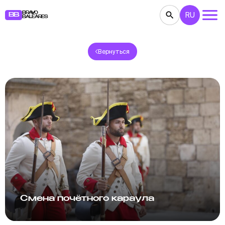
BRAVO
RU
BB
BALEARES
Вернуться
КОНЦЕРТЫ
ТЕАТР
КИНО
ВЫСТАВКИ
ФЕСТИВАЛИ
СПОРТ
РЕСТОРАНЫ
ЯРМАРКИ
ВЕЧЕРИНКИ
ДЕТЯМ
BB NOTE
Смена почётного караула