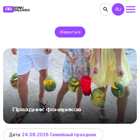
BRAVO
RU
BB
BALEARES
Вернуться
КОНЦЕРТЫ
ТЕАТР
КИНО
ВЫСТАВКИ
ФЕСТИВАЛИ
СПОРТ
РЕСТОРАНЫ
ЯРМАРКИ
ВЕЧЕРИНКИ
ДЕТЯМ
BB NOTE
Праздник фонариков
Дата:
24.08.2026 Семейный праздник