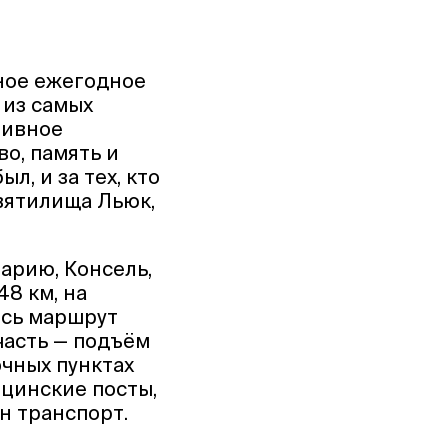
нное ежегодное
 из самых
тивное
о, память и
ыл, и за тех, кто
вятилища Льюк,
арию, Консель,
48 км, на
есь маршрут
часть — подъём
очных пунктах
ицинские посты,
ан транспорт.