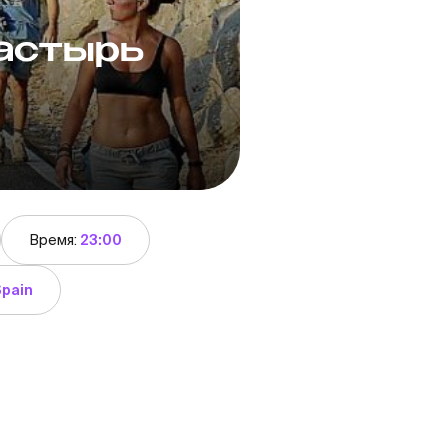
астырь
Время:
23:00
 Spain