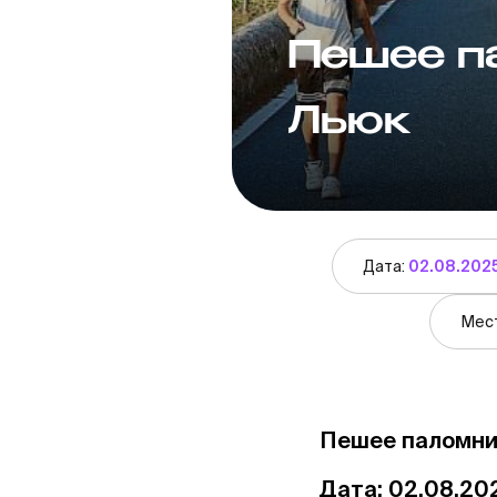
Пешее п
Льюк
Дата:
02.08.202
Мес
Пешее паломни
Дата: 02.08.20