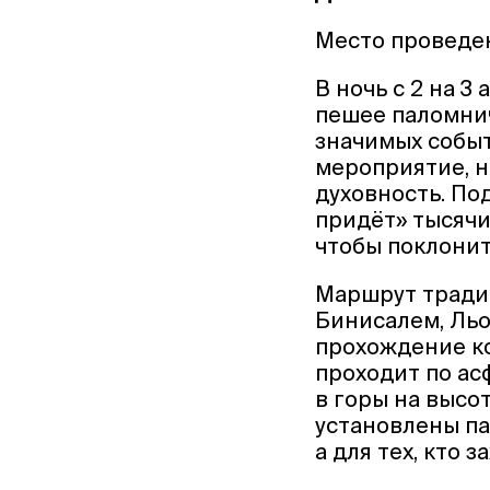
Место проведе
В ночь с 2 на 3
пешее паломнич
значимых событ
мероприятие, н
духовность. Под 
придёт» тысячи
чтобы поклонит
Маршрут традиц
Бинисалем, Льо
прохождение ко
проходит по ас
в горы на высо
установлены па
а для тех, кто 