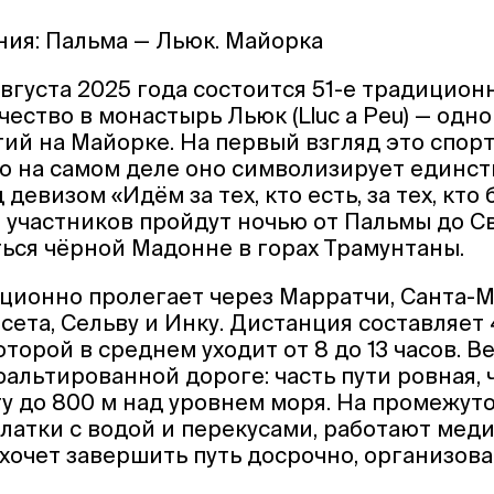
ния: Пальма — Льюк. Майорка
 августа 2025 года состоится 51-е традицио
ество в монастырь Льюк (Lluc a Peu) — одно
ий на Майорке. На первый взгляд это спор
о на самом деле оно символизирует единств
девизом «Идём за тех, кто есть, за тех, кто б
 участников пройдут ночью от Пальмы до С
ься чёрной Мадонне в горах Трамунтаны.
ионно пролегает через Марратчи, Санта-М
сета, Сельву и Инку. Дистанция составляет 
торой в среднем уходит от 8 до 13 часов. В
фальтированной дороге: часть пути ровная, 
ту до 800 м над уровнем моря. На промежут
латки с водой и перекусами, работают мед
захочет завершить путь досрочно, организов