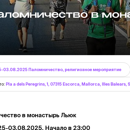
аломничество в мон
5-03.08.2025 Паломничество, религиозное мероприятие
то:
Pla a dels Peregrins, 1, 07315 Escorca, Mallorca, Illes Balears,
чество в монастырь Льюк
25-03.08.2025. Начало в 23:00