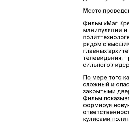
Место проведе
Фильм «Маг Кре
манипуляции и 
политтехнологе
рядом с высшим
главных архите
телевидения, п
сильного лиде
По мере того ка
сложный и опа
закрытыми двер
Фильм показыва
формируя новую
ответственност
кулисами полит