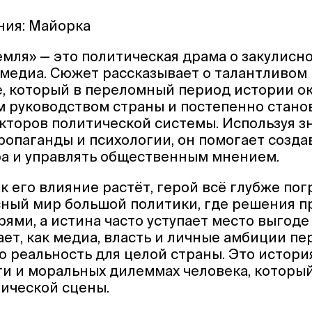
ния: Майорка
мля» — это политическая драма о закулисно
медиа. Сюжет рассказывает о талантливом
, который в переломный период истории о
 руководством страны и постепенно стано
кторов политической системы. Используя з
ропаганды и психологии, он помогает созда
ра и управлять общественным мнением.
к его влияние растёт, герой всё глубже пог
сный мир большой политики, где решения п
ями, а истина часто уступает место выгоде 
ет, как медиа, власть и личные амбиции пе
 реальность для целой страны. Это история
и и моральных дилеммах человека, который
ической сцены.