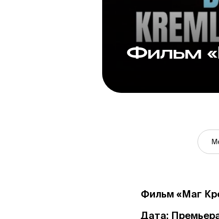
Фильм «
М
Фильм «Маг Кр
Дата: Премьера