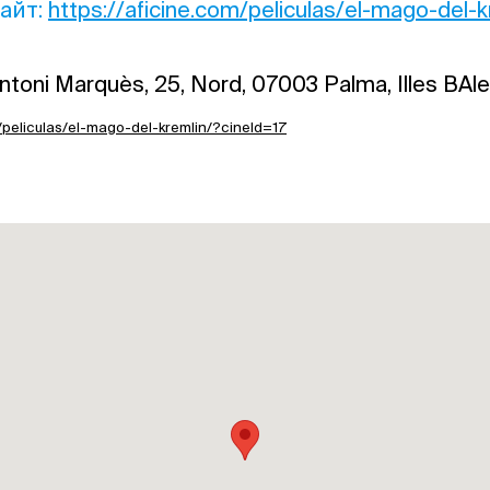
айт:
https://aficine.com/peliculas/el-mago-del-k
ntoni Marquès, 25, Nord, 07003 Palma, Illes BAl
m/peliculas/el-mago-del-kremlin/?cineId=17