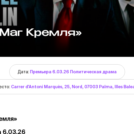
Маг Кремля»
Дата:
Премьера 6.03.26 Политическая драма
есто:
Carrer d'Antoni Marquès, 25, Nord, 07003 Palma, Illes Bale
емля»
 6.03.26