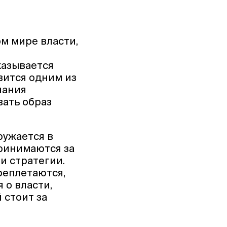
м мире власти,
казывается
вится одним из
нания
вать образ
ружается в
ринимаются за
и стратегии.
реплетаются,
 о власти,
 стоит за