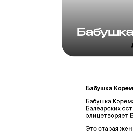
Бабушка
Бабушка Коре
Бабушка Корема
Балеарских ост
олицетворяет В
Это старая жен