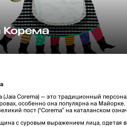
 Корема
ма
 (Jaia Corema) — это традиционный персона
ровах, особенно она популярна на Майорке.
еликий пост (“Corema” на каталанском означ
щина с суровым выражением лица, одетая 