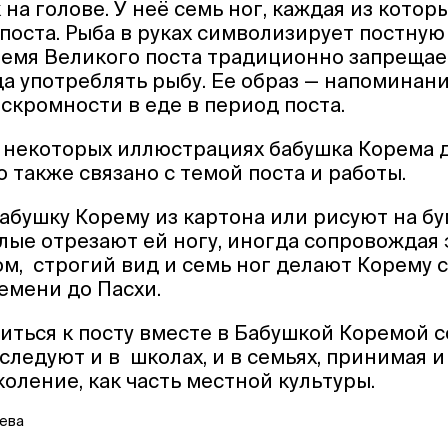
 на голове. У неё семь ног, каждая из котор
 поста. Рыба в руках символизирует постную
ремя Великого поста традиционно запрещает
а употреблять рыбу. Ее образ — напоминани
скромности в еде в период поста.
 некоторых иллюстрациях бабушка Корема 
о также связано с темой поста и работы.
абушку Корему из картона или рисуют на бум
лые отрезают ей ногу, иногда сопровождая 
ом, строгий вид и семь ног делают Корему
емени до Пасхи.
иться к посту вместе в Бабушкой Коремой с
 следуют и в школах, и в семьях, принимая 
коление, как часть местной культуры.
цева