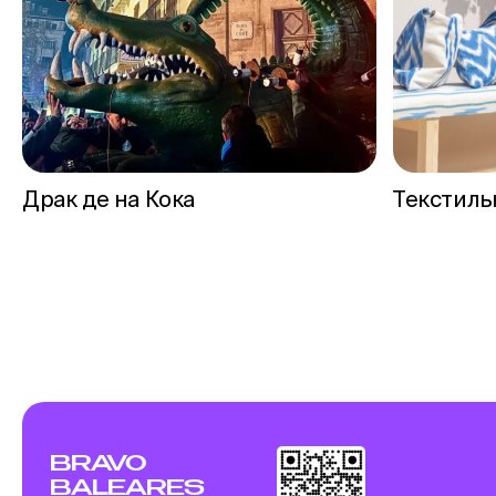
Драк де на Кока
Текстиль
BRAVO
BALEARES