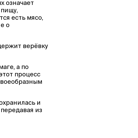
ых означает
 пищу,
ся есть мясо,
е о
держит верёвку
аге, а по
этот процесс
 своеобразным
охранилась и
и передавая из